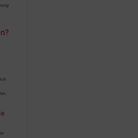
erung
en?
nach
len.
ie
en