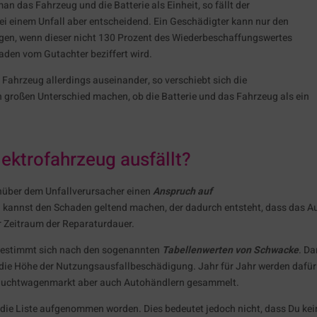
an das Fahrzeug und die Batterie als Einheit, so fällt der
ei einem Unfall aber entscheidend. Ein Geschädigter kann nur den
angen, wenn dieser nicht 130 Prozent des Wiederbeschaffungswertes
aden vom Gutachter beziffert wird.
 Fahrzeug allerdings auseinander, so verschiebt sich die
 großen Unterschied machen, ob die Batterie und das Fahrzeug als ein
ektrofahrzeug ausfällt?
enüber dem Unfallverursacher einen
Anspruch auf
Du kannst den Schaden geltend machen, der dadurch entsteht, dass das A
er Zeitraum der Reparaturdauer.
 bestimmt sich nach den sogenannten
Tabellenwerten von Schwacke
. D
 die Höhe der Nutzungsausfallbeschädigung. Jahr für Jahr werden dafür
auchtwagenmarkt aber auch Autohändlern gesammelt.
n die Liste aufgenommen worden. Dies bedeutet jedoch nicht, dass Du ke