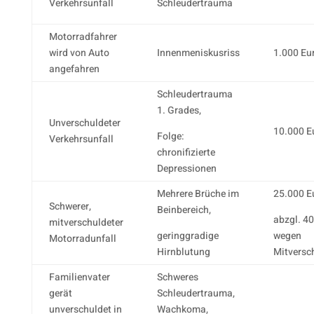
Verkehrsunfall
Schleudertrauma
Motorradfahrer
wird von Auto
Innenmeniskusriss
1.000 Eu
angefahren
Schleudertrauma
1. Grades,
Unverschuldeter
10.000 E
Folge:
Verkehrsunfall
chronifizierte
Depressionen
Mehrere Brüche im
25.000 E
Schwerer,
Beinbereich,
abzgl. 40
mitverschuldeter
geringgradige
wegen
Motorradunfall
Hirnblutung
Mitversc
Familienvater
Schweres
gerät
Schleudertrauma,
unverschuldet in
Wachkoma,