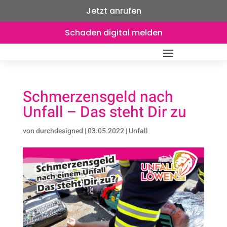
Jetzt anrufen
Schaden digital melden
Schmerzensgeld nach
Unfall – Das steht Dir zu
von
durchdesigned
|
03.05.2022
|
Unfall