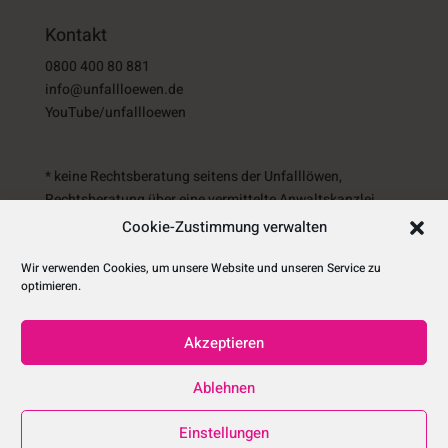
Kontakt
0800 400 80 881
info@unfallloewen.de
YouTube/unfallloewen
* keine Rechtsberatung seitens der Unfalllöwen,
Rechtsberatung über eine vermittelte Anwaltskanzlei.
Cookie-Zustimmung verwalten
Wir verwenden Cookies, um unsere Website und unseren Service zu
optimieren.
Impressum
Datenschutz
Cookie Richtlinie
Akzeptieren
AGBs
FAQ
Ablehnen
© Copyright - UNFALLLÖWEN powered by
Einstellungen