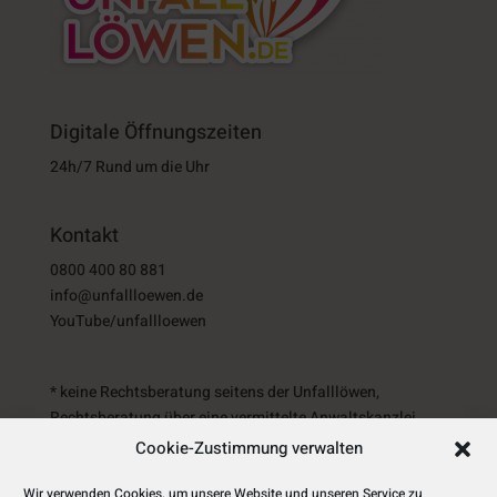
Digitale Öffnungszeiten
24h/7 Rund um die Uhr
Kontakt
0800 400 80 881
info@unfallloewen.de
YouTube/unfallloewen
* keine Rechtsberatung seitens der Unfalllöwen,
Rechtsberatung über eine vermittelte Anwaltskanzlei.
Cookie-Zustimmung verwalten
Wir verwenden Cookies, um unsere Website und unseren Service zu