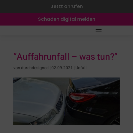
Jetzt anrufen
Schaden digital melden
“Auffahrunfall – was tun?”
von
durchdesigned
|
02.09.2021
|
Unfall